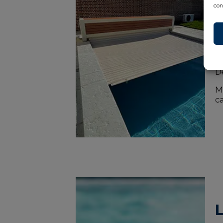
con
Au
de
la
Mo
Dé
Mo
ca