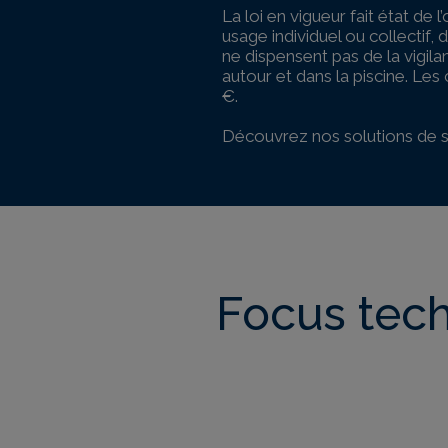
La loi en vigueur fait état de 
usage individuel ou collectif
ne dispensent pas de la vigila
autour et dans la piscine. Le
€.
Découvrez nos solutions de sé
Focus tec