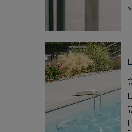
No
L
to
L
El
fr
L