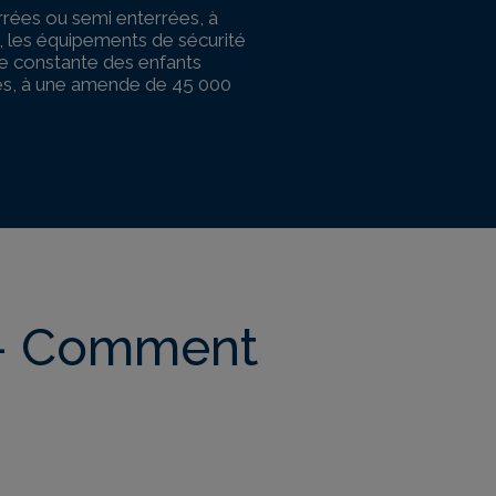
terrées ou semi enterrées, à
s, les équipements de sécurité
nce constante des enfants
aves, à une amende de 45 000
 – Comment