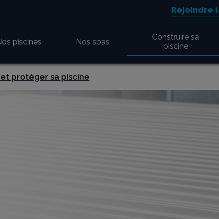
Aller au contenu
Aller au menu
Rejoindre 
Construire sa
os piscines
Nos spas
piscine
 et protéger sa piscine