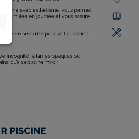
re piscine avec esthétisme, vous permet
r accumulée en journée et vous assure
ture de sécurité
pour votre piscine.
ue Incognit’ô, à lames opaques ou
nsi qu’à sa piscine miroir.
R PISCINE