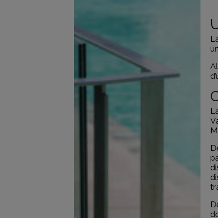
U
La
un
At
d’
C
La
Va
M
De
pa
di
di
tr
De
do