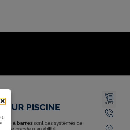
Devis
POUR PISCINE
r à
ture à barres
sont des systèmes de
de
ir une grande maniabilité.