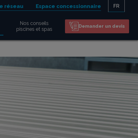
le réseau
Espace concessionnaire
FR
Nos conseils
Demander un devis
piscines et spas