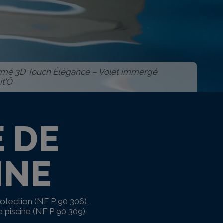
mé 3D Touch Élégance – Volet immergé
it’Ô
E DE
INE
rotection (NF P 90 306),
de piscine (NF P 90 309).