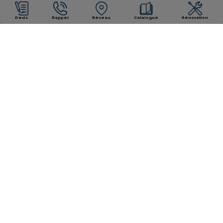
Devis
Rappel
Réseau
Catalogue
Rénovation
NOS ENGAGEMENTS
Garantie décennale
Garantie décennale
fabricant
installateur
Piscine
Piscines fabriquées
éco-responsable
en France