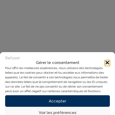
Refuser
Gérer le consentement
Pour offrir les meilleures expériences, nous utilisons des technologies
telles que les cookies pour stocker et/ou accéder aux informations des
appareils. Le fait de consentir à ces technologies nous permettra de traiter
des données telles que le comportement de navigation ou les ID uniques
sur ce site. Le fait de ne pas consentir ou de retirer son consentement
peut avoir un effet négatif sur certaines caractéristiques et fonctions.
Accepter
Voir les préférences