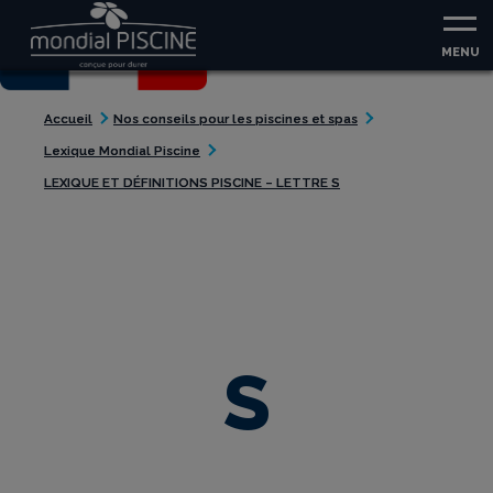
36
Aller au contenu
Aller au menu
MENU
Accueil
Nos conseils pour les piscines et spas
Lexique Mondial Piscine
LEXIQUE ET DÉFINITIONS PISCINE – LETTRE S
S