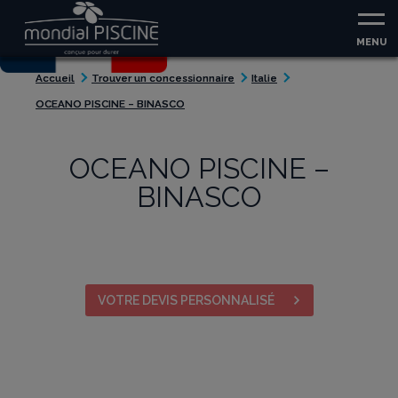
Aller au contenu
Aller au menu
MENU
Accueil
Trouver un concessionnaire
Italie
OCEANO PISCINE – BINASCO
OCEANO PISCINE –
BINASCO
VOTRE DEVIS PERSONNALISÉ