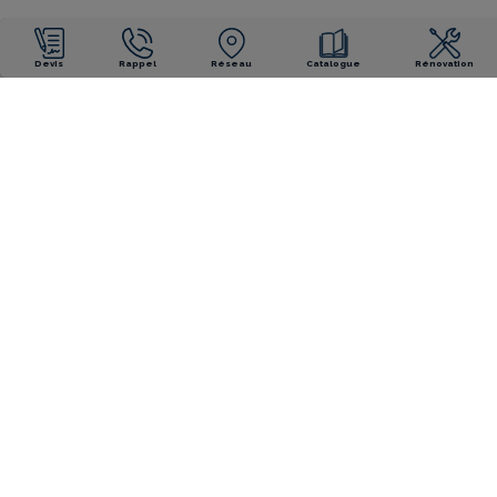
Devis
Rappel
Réseau
Catalogue
Rénovation
NOS ENGAGEMENTS
Garantie décennale
Garantie décennale
fabricant
installateur
Piscine
Piscines fabriquées