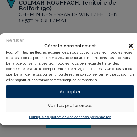
COLMAR-ROUFFACH, Territoire de
Belfort (90)
CHEMIN DES ESSARTS WINTZFELDEN
68570 SOULTZMATT
Refuser
Gérer le consentement
VOIR LE MAGASIN
Pour offrir les meilleures expériences, nous utilisons des technologies telles
que les cookies pour stocker et/ou accéder aux informations des appareils.
Le fait de consentir à ces technologies nous permettra de traiter des
données telles que le comportement de navigation ou les ID uniques sur ce
TEMPLE WELLNESS – Piscniste
site. Le fait de ne pas consentir ou de retirer son consentement peut avoir un
Thaons les Vosges, VOSGES (88)
effet négatif sur certaines caractéristiques et fonctions.
75 RUE DE LORRAINE
88150 THAONS LES VOSGES
Accepter
Voir les préférences
Politique de protection des données personnelles
VOIR LE MAGASIN