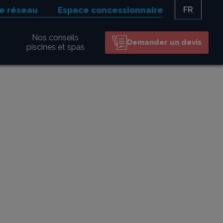
le réseau
Espace concessionnaire
FR
Nos conseils
Demander un devis
piscines et spas