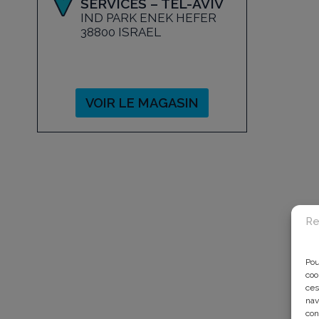
SERVICES – TEL-AVIV
IND PARK ENEK HEFER
38800 ISRAEL
VOIR LE MAGASIN
Re
Pou
coo
ces
nav
con