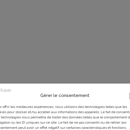
fuser
Gérer le consentement
r offrir les meilleures expériences, nous utilisons des technologies telles que les
kies pour stocker et/ou accéder aux informations des appareils. Le fait de consenti
 technologies nous permettra de traiter des données telles que le comportement 
igation ou les ID uniques sur ce site. Le fait de ne pas consentir ou de retirer son
sentement peut avoir un effet négatif sur certaines caractéristiques et fonctions.