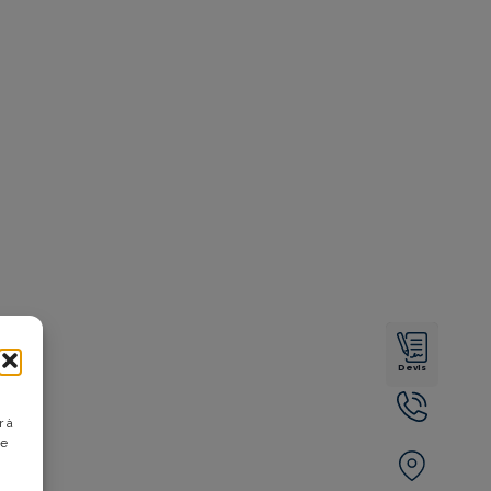
Devis
r à
de