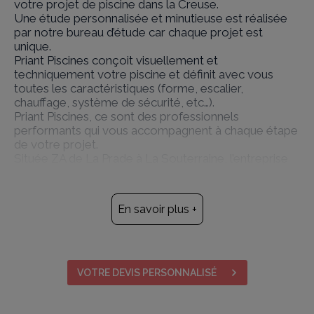
votre projet de piscine dans la Creuse.
Une étude personnalisée et minutieuse est réalisée
par notre bureau d’étude car chaque projet est
unique.
Priant Piscines conçoit visuellement et
techniquement votre piscine et définit avec vous
toutes les caractéristiques (forme, escalier,
chauffage, système de sécurité, etc…).
Priant Piscines, ce sont des professionnels
performants qui vous accompagnent à chaque étape
de votre projet.
Située ZA de La Prade à La Souterraine, l’entreprise
Priant fait partie du réseau Mondial Piscine et vous
fera découvrir l’ensemble des modèles que nous
pouvons vous proposer (des piscines traditionnelles,
En savoir plus +
des piscines à débordement, des piscines miroirs
etc…).
Notre service SAV assure l’entretien et la
maintenance de votre piscine.
L’entreprise Priant vous accompagne dans la
VOTRE DEVIS PERSONNALISÉ
réalisation de votre projet de piscine en béton.
Fabricant et concessionnaire Mondial Piscine dans
la Creuse, nous vous proposons une large gamme de