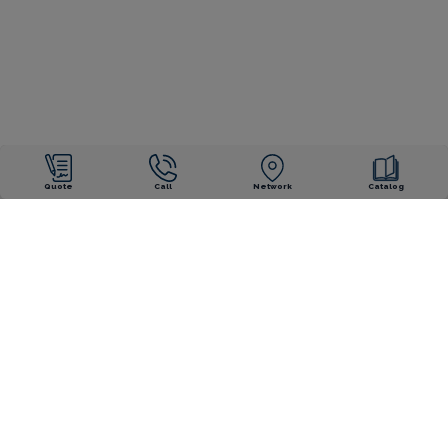
Quote
Call
Network
Catalog
OUR ENGAGEMENTS
Ten-year guarantee
Ten-year guarantee
manufacturer
installer