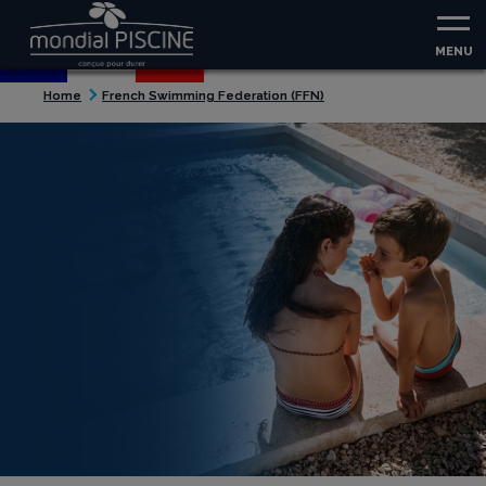
Aller au contenu
Aller au menu
MENU
Home
French Swimming Federation (FFN)