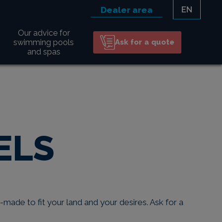
Dealer area
EN
Our advice for
swimming pools
Ask for a quote
and spas
ELS
-made to fit your land and your desires. Ask for a