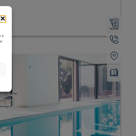
ORE
Quote
r à
de