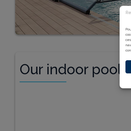
Re
Pou
coo
ces
nav
con
Our indoor pools