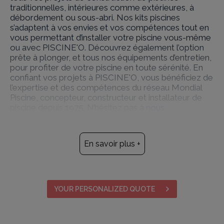
traditionnelles, intérieures comme extérieures, à
débordement ou sous-abri. Nos kits piscines
s’adaptent à vos envies et vos compétences tout en
vous permettant d’installer votre piscine vous-même
ou avec PISCINE'O. Découvrez également l’option
prête à plonger, et tous nos équipements d’entretien,
pour profiter de votre piscine en toute sérénité. En
confiant vos projets à PISCINE'O, vous bénéficiez de
l’expertise et des compétences du réseau Mondial
Piscine, concepteur, constructeur et installateur de
piscine depuis 1975. N’hésitez pas à
nous
contacter
ou à
établir un devis gratuit
sur notre site
Un concept de fabrication
breveté et reconnu.
En savoir plus +
Les piscines Mondial Piscine sont fabriquées en
France selon un procédé unique de blocs à bancher
béton. Ce concept breveté a fait l’objet d’un avis
technique du Centre Scientifique et Technique du
YOUR PERSONALIZED QUOTE
Bâtiment (CSTB) garantissant ainsi la sécurité et les
normes des piscines. N’hésitez pas à
demander plus
d’informations à votre conseiller
PISCINE'O.