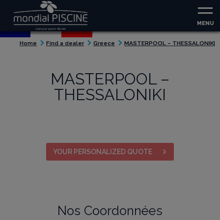
Aller au contenu
Aller au menu
MENU
Home
Find a dealer
Greece
MASTERPOOL – THESSALONIKI
MASTERPOOL –
THESSALONIKI
YOUR PERSONALIZED QUOTE
Nos Coordonnées