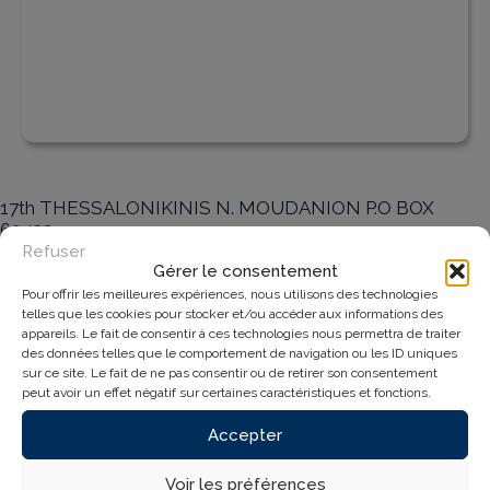
17th THESSALONIKINIS N. MOUDANION P.O BOX
60433
57001 THESSALONIKI
Refuser
Gérer le consentement
Pour offrir les meilleures expériences, nous utilisons des technologies
telles que les cookies pour stocker et/ou accéder aux informations des
Nos Horaires
appareils. Le fait de consentir à ces technologies nous permettra de traiter
des données telles que le comportement de navigation ou les ID uniques
sur ce site. Le fait de ne pas consentir ou de retirer son consentement
peut avoir un effet négatif sur certaines caractéristiques et fonctions.
Monday
:
09h à 18h
Accepter
Tuesday
:
09h à 18h
Voir les préférences